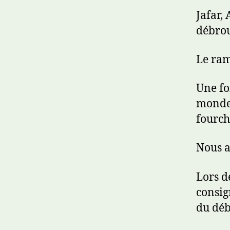
Jafar,
débrou
Le ram
Une fo
monde 
fourche
Nous a
Lors d
consign
du déb