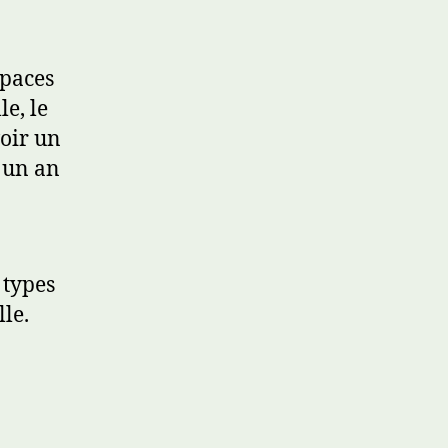
spaces
le, le
oir un
s un an
 types
le.