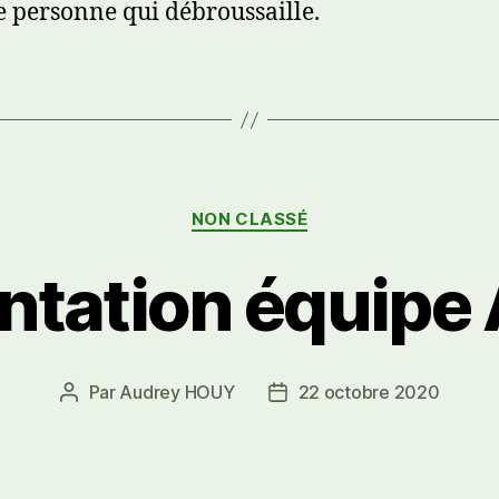
 personne qui débroussaille.
Catégories
NON CLASSÉ
ntation équipe 
Par
Audrey HOUY
22 octobre 2020
Auteur
Date
de
de
l’article
l’article