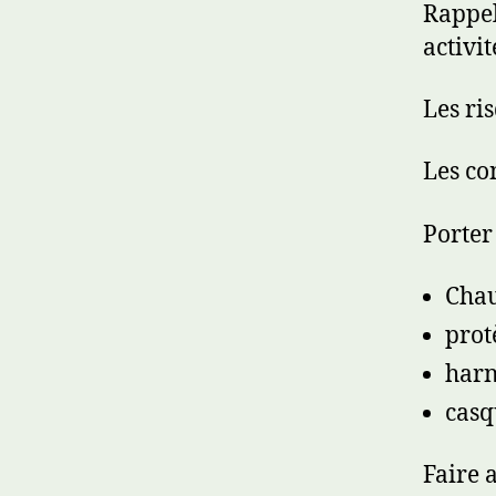
Rappel
activit
Les ris
Les co
Porter
Chau
prot
harn
casq
Faire 