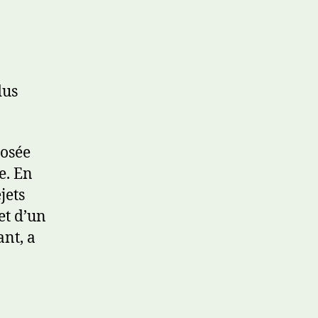
dus
posée
e. En
jets
et d’un
ant, a