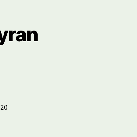
yran
020