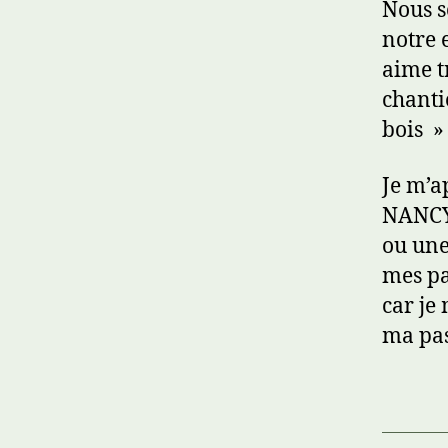
Nous s
notre 
aime t
chanti
bois »
Je m’a
NANCY 
ou un
mes pa
car je
ma pa