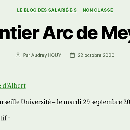
Catégories
LE BLOG DES SALARIÉ·E·S
NON CLASSÉ
ntier Arc de Me
Par
Audrey HOUY
22 octobre 2020
Auteur
Date
de
de
l’article
l’article
 d’Albert
rseille Université – le mardi 29 septembre 2
tif :