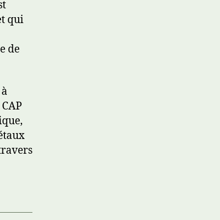
st
t qui
e de
 à
n CAP
ique,
métaux
travers