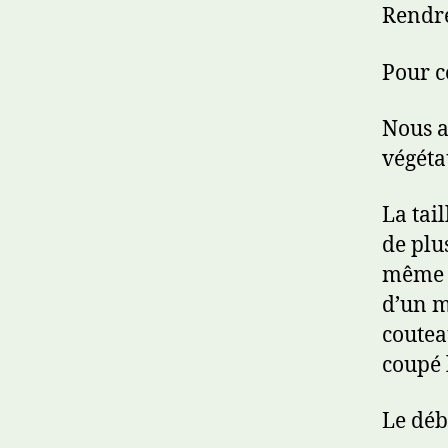
Rendre
Pour c
Nous a
végéta
La tai
de plu
même t
d’un m
coutea
coupé 
Le déb