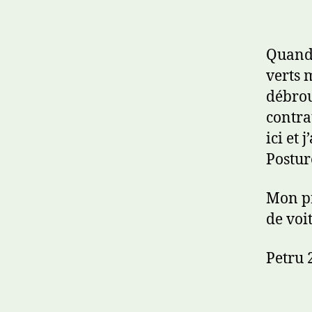
Quand 
verts m
débrou
contrat
ici et 
Postur
Mon pr
de voi
Petru 