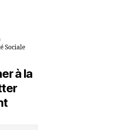
n
é Sociale
er à la
ter
nt