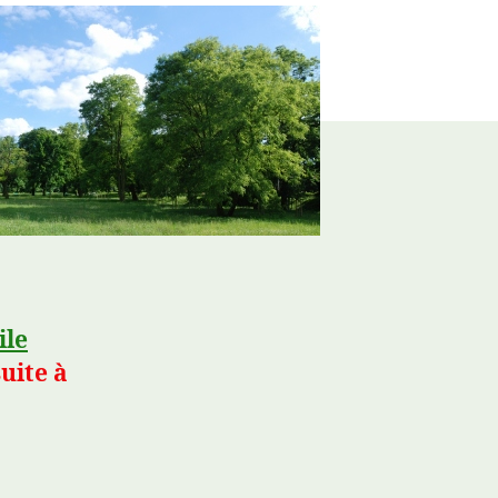
ile
uite à