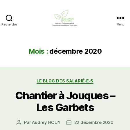
Recherche
Menu
AMS
Environnement
/
Seconde
Mois :
décembre 2020
Pousse
Catégories
LE BLOG DES SALARIÉ·E·S
Chantier à Jouques –
Les Garbets
Par
Audrey HOUY
22 décembre 2020
Auteur
Date
de
de