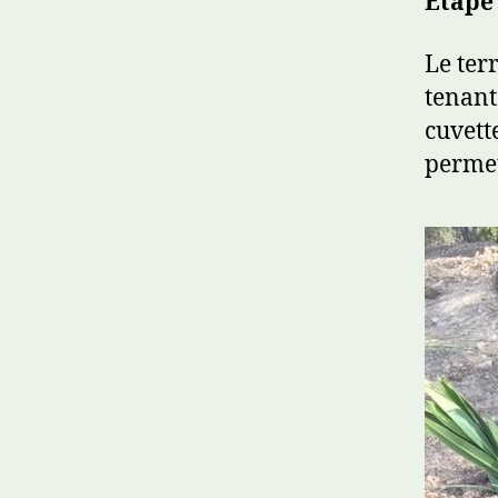
Etape 
Le terr
tenant
cuvett
permet