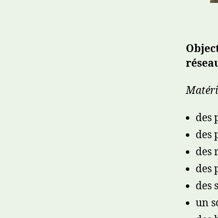
Object
résea
Matéri
des 
des 
des 
des 
des 
un s