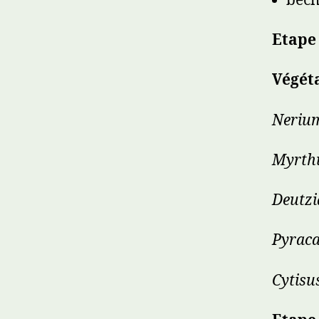
bêc
Etape 
Végét
Nerium
Myrth
Deutz
Pyrac
Cytisu