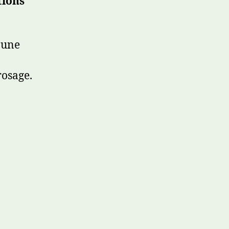
tions
 une
rosage.