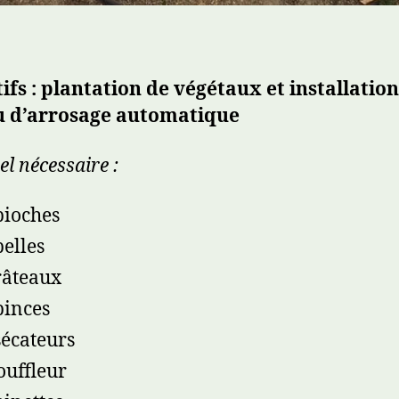
ifs : plantation de végétaux et installatio
u d’arrosage automatique
el nécessaire :
pioches
pelles
râteaux
pinces
sécateurs
ouffleur