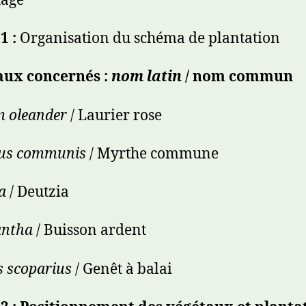
hage
1 :
Organisation du schéma de plantation
aux concernés :
nom latin
/ nom commun
 oleander
/ Laurier rose
us communis
/ Myrthe commune
ia
/ Deutzia
antha
/ Buisson ardent
s scoparius
/ Genêt à balai