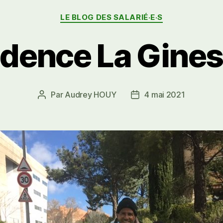
Catégories
LE BLOG DES SALARIÉ·E·S
dence La Gines
Par
Audrey HOUY
4 mai 2021
Auteur
Date
de
de
l’article
l’article