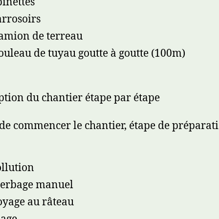
binettes
arrosoirs
amion de terreau
ouleau de tuyau goutte à goutte (100m)
ption du chantier étape par étape
de commencer le chantier, étape de préparat
llution
herbage manuel
oyage au râteau